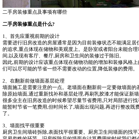
二手房装修重点及事项有哪些
二手房装修重点是什么?
1、首先应重视前期的设计
需要进行旧房改造的房屋通常是因为目前装修状态不能满足居
的追求,重点体现在储物和美观度上。是卧室或者阳台未能合理
间,以及现有客厅、餐厅,厨房和卫生间的装修过于陈旧。
因此,前期的设计应该重点体现在储物功能的增加和装修风格上
们可以尽可能的节省一些不需要改动的位置,降低装修的费用。
2、在翻新前做墙面基层处理
墙面施工是需要注意的一点。老墙面在翻新前一定要做墙面的基
除原始墙面,通过重新找补和基层处理,再刷乳胶漆才能保证新
很多业主在旧房改造的时候希望尽量节省费用,只对局部进行找
能暂时节省一笔费用,但时间长了,墙面出现问题,再进行整改既
了。
3、墙面找平很重要
厨房卫生间墙砖拆除,表面找平很重要。厨房卫生间墙面的找平
容易忽略的环节。旧房拆除后的墙面在计算费用的时候我们都