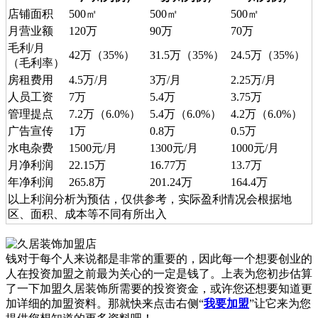
店铺面积
500㎡
500㎡
500㎡
月营业额
120万
90万
70万
毛利/月
42万（35%）
31.5万（35%）
24.5万（35%）
（毛利率）
房租费用
4.5万/月
3万/月
2.25万/月
人员工资
7万
5.4万
3.75万
管理提点
7.2万（6.0%）
5.4万（6.0%）
4.2万（6.0%）
广告宣传
1万
0.8万
0.5万
水电杂费
1500元/月
1300元/月
1000元/月
月净利润
22.15万
16.77万
13.7万
年净利润
265.8万
201.24万
164.4万
以上利润分析为预估，仅供参考，实际盈利情况会根据地
区、面积、成本等不同有所出入
钱对于每个人来说都是非常的重要的，因此每一个想要创业的
人在投资加盟之前最为关心的一定是钱了。上表为您初步估算
了一下加盟久居装饰所需要的投资资金，或许您还想要知道更
加详细的加盟资料。那就快来点击右侧“
我要加盟
”让它来为您