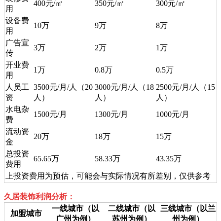
400元/㎡
350元/㎡
300元/㎡
用
设备费
10万
9万
8万
用
广告宣
3万
2万
1万
传
开业费
1万
0.8万
0.5万
用
人员工
3500元/月/人（20
3000元/月/人（18
2500元/月/人（15
资
人）
人）
人）
水电杂
1500元/月
1300元/月
1000元/月
费
流动资
20万
18万
15万
金
总投资
65.65万
58.33万
43.35万
费用
上投资费用为预估，可能会与实际情况有所差别，仅供参考
久居装饰利润分析：
一线城市（以
二线城市（以
三线城市（以兰
加盟城市
广州为例）
苏州为例）
州为例）