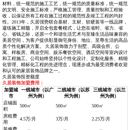
材料，统一规范的施工工艺，统一规范的质量标准，统一规范
的文明、安全施工标准，严格施工管理、质量控制和工程验
收，以保证所有工程在施工过程的规范性及竣工工程的均好
性。2013年，久居强势联合基材、主材、软硬装等一线品牌，
凝练施工精髓，开启全包套餐模式，让您在省时、省力、省
心、省钱之际，还原一个和谐生活艺术与至臻生活品味兼容的
美居空间，为客户提供彰显御宅身份、地位、至尊生活的高品
质个性化解决方案。 久居装饰致力于别墅、高级会所、公
寓、样板房、商业空间、娱乐餐饮空间、酒店空间等室内设计
和工程施工。公司始终坚持以个性化设计、定制化服务、精细
化管理、精标化工程的先进理念，现逐步成为最受消费者欢迎
和认可的家居装饰品牌之一。
久居装饰投资额度
久居装饰加盟费用：
加盟城
一线城市（以广
二线城市（以苏
三线城市（以兰
市
州为例）
州为例）
州为例）
店铺面
500㎡
500㎡
500㎡
积
房租费
4.5万/月
3万/月
2.25万/月
用
装修费