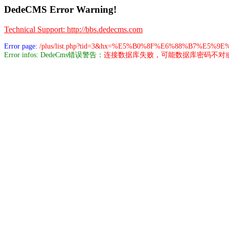
DedeCMS Error Warning!
Technical Support: http://bbs.dedecms.com
Error page:
/plus/list.php?tid=3&hx=%E5%B0%8F%E6%88%B7%E5
Error infos: DedeCms错误警告：
连接数据库失败，可能数据库密码不对