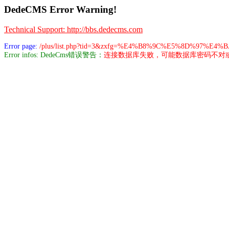
DedeCMS Error Warning!
Technical Support: http://bbs.dedecms.com
Error page:
/plus/list.php?tid=3&zxfg=%E4%B8%9C%E5%8D%97%E4%
Error infos: DedeCms错误警告：
连接数据库失败，可能数据库密码不对